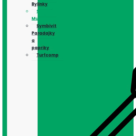
Bylinky
Symbivit
Muškát
Symbivit
Paradajky
a
papriky
Turfcomp