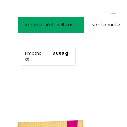
Kompletná špecifikácia
Na stiahnutie
Hmotno
3 000 g
sť:
.