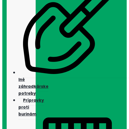
Iné
záhradkárske
potreby
Prípravky
proti
burinám