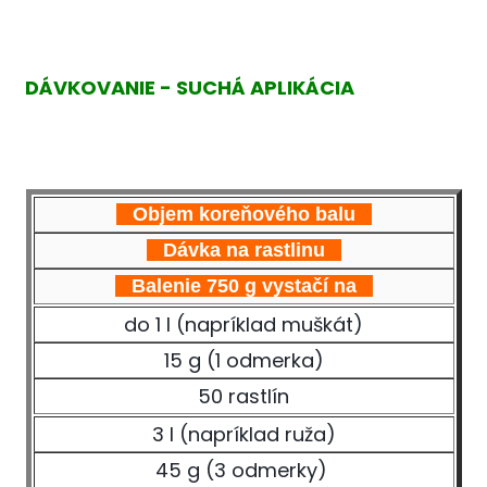
DÁVKOVANIE - SUCHÁ APLIKÁCIA
Objem koreňového balu
Dávka na rastlinu
Balenie 750 g vystačí na
do 1 l (napríklad muškát)
15 g (1 odmerka)
50 rastlín
3 l (napríklad ruža)
45 g (3 odmerky)