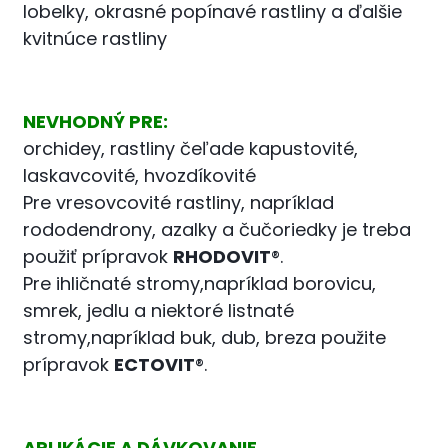
lobelky, okrasné popínavé rastliny a ďalšie
kvitnúce rastliny
NEVHODNÝ PRE:
orchidey, rastliny čeľade kapustovité,
laskavcovité, hvozdíkovité
Pre vresovcovité rastliny, napríklad
rododendrony, azalky a čučoriedky je treba
použiť prípravok
RHODOVIT
®.
Pre ihličnaté stromy,napríklad borovicu,
smrek, jedlu a niektoré listnaté
stromy,napríklad buk, dub, breza použite
prípravok
ECTOVIT
®.
APLIKÁCIE A DÁVKOVANIE