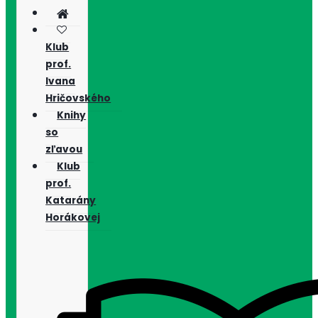
Klub
prof.
Ivana
Hričovského
Knihy
so
zľavou
Klub
prof.
Katarány
Horákovej