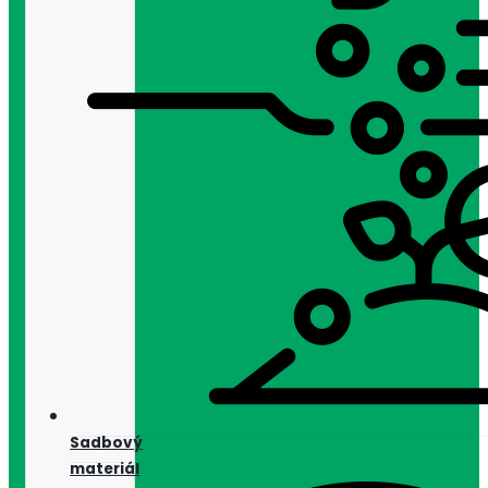
Sadbový
materiál