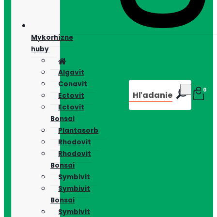
Mykorhízne
huby
Algavit
Conavit
0
Hľadanie
Ectovit
Ectovit
Bonsai
Plantasorb
Rhodovit
Rhodovit
Bonsai
Symbivit
Symbivit
Bonsai
Symbivit