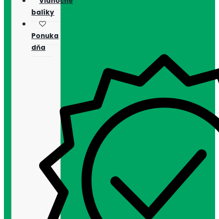
Vianočné
balíky
Ponuka
dňa