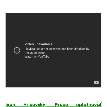
I
van Hričovs
ký: Prečo uplatňovať