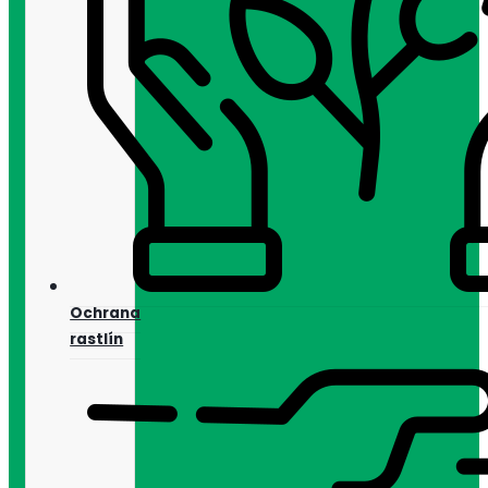
Ochrana
rastlín