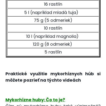
16 rastlín
5 l (napríklad mladá tuja)
75 g (5 odmeriek)
10 rastlín
10 l (napríklad magnolia)
120 g (8 odmeriek)
5 rastlín
Praktické využitie mykorhíznych húb si
môžete pozrieť na týchto videách
Mykorhízne huby: Čo to je?