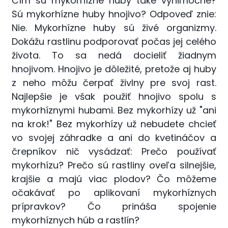
Čím sú mykorhízne huby také výnimočné?
Sú mykorhízne huby hnojivo? Odpoveď znie:
Nie. Mykorhízne huby sú živé organizmy.
Dokážu rastlinu podporovať počas jej celého
života. To sa nedá docieliť žiadnym
hnojivom. Hnojivo je dôležité, pretože aj huby
z neho môžu čerpať živIny pre svoj rast.
Najlepšie je však použiť hnojivo spolu s
mykorhíznymi hubami. Bez mykorhízy už "ani
na krok!" Bez mykorhízy už nebudete chcieť
vo svojej záhradke a ani do kvetináčov a
črepníkov nič vysádzať: Prečo používať
mykorhízu? Prečo sú rastliny oveľa silnejšie,
krajšie a majú viac plodov? Čo môžeme
očakávať po aplikovaní mykorhíznych
prípravkov? Čo prináša spojenie
mykorhíznych húb a rastlín?