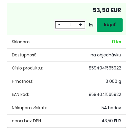
53,50 EUR
-
+
ks
Skladom:
11 ks
Dostupnosť:
na objednávku
Číslo produktu:
8594041565922
Hmotnosť:
3 000 g
EAN kód:
8594041565922
Nákupom získate
54 bodov
43,50 EUR