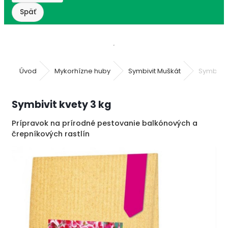
Úvod
Mykorhízne huby
Symbivit Muškát
Symbivit 
Symbivit kvety 3 kg
Prípravok na prírodné pestovanie balkónových a
črepníkových rastlín