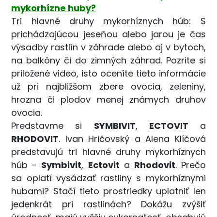
mykorhízne huby?
Tri hlavné druhy mykorhíznych húb: S
prichádzajúcou jeseňou alebo jarou je čas
výsadby rastlín v záhrade alebo aj v bytoch,
na balkóny či do zimných záhrad. Pozrite si
priložené video, isto oceníte tieto informácie
už pri najbližšom zbere ovocia, zeleniny,
hrozna či plodov menej známych druhov
ovocia.
Predstavme si
SYMBIVIT
,
ECTOVIT
a
RHODOVIT
. Ivan Hričovský a Alena Klíčová
predstavujú tri hlavné druhy mykorhíznych
húb -
Symbivit
,
Ectovit
a
Rhodovit
. Prečo
sa oplatí vysádzať rastliny s mykorhíznymi
hubami? Stačí tieto prostriedky uplatniť len
jedenkrát pri rastlinách? Dokážu zvýšiť