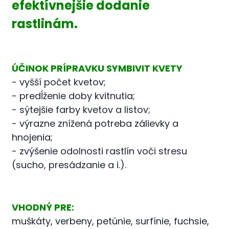
efektívnejšie dodanie
rastlinám.
ÚČINOK PRÍPRAVKU SYMBIVIT KVETY
- vyšší počet kvetov;
- predĺženie doby kvitnutia;
- sýtejšie farby kvetov a listov;
- výrazne znížená potreba zálievky a
hnojenia;
- zvýšenie odolnosti rastlín voči stresu
(sucho, presádzanie a i.).
VHODNÝ PRE:
muškáty, verbeny, petúnie, surfínie, fuchsie,